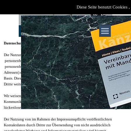
Diese Seite benutzt Cookies , 
Datenschutz
Die Nutzung unserer Website ist in der Regel ohne Angabe
personenbezogener Daten möglich. Soweit auf unseren Seiten
personenbezogene Daten (beispielsweise Name, Anschrift oder eMail-
Adressen) erhoben werden, erfolgt dies, soweit möglich, stets auf freiwilliger
Basis. Diese Daten werden ohne Ihre ausdrückliche Zustimmung nicht an
Dritte weitergegeben.
Wir weisen darauf hin, dass die Datenübertragung im Internet (z.B. bei der
Kommunikation per E-Mail) Sicherheitslücken aufweisen kann. Ein
lückenloser Schutz der Daten vor dem Zugriff durch Dritte ist nicht möglich.
Der Nutzung von im Rahmen der Impressumspflicht veröffentlichten
Kontaktdaten durch Dritte zur Übersendung von nicht ausdrücklich
angeforderter Werbung und Informationsmaterialien wird hiermit