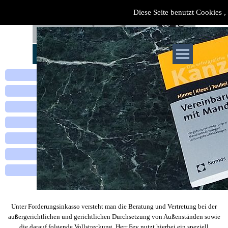
Diese Seite benutzt Cookies , 
Inkasso/
Vertragsrecht
Verkehrsrecht
,
Ansprüche sichern
/
abwehren
Strafrecht
,
Owi-Recht
Arbeitsrecht
Familienrecht
,
Erbrecht
Baurecht
,
Mietrecht
Beratung
Inkassorecht und Zwangsvollstreckung
Unter Forderungsinkasso versteht man die Beratung und Vertretung bei der
außergerichtlichen und gerichtlichen Durchsetzung von Außenständen sowie
die darauf folgende Vollstreckung. Herr Fey nutzt hierbei ein speziell